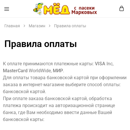
Мёд
Мёд
с
и
пасеки
продукты
Главная
Магазин
Правила оплаты
Марковых
пчеловодства
Правила оплаты
К оплате принимаются платежные карты:
VISA
Inc,
MasterCard
WorldWide,
МИР
.
Для оплаты товара банковской картой при оформлении
заказа в интернет-магазине выберите способ оплаты:
банковской картой.
При оплате заказа банковской картой, обработка
платежа происходит на авторизационной странице
банка, где Вам необходимо ввести данные Вашей
банковской карты: