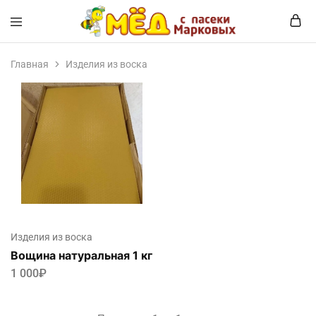
Мёд
Мёд
с
и
пасеки
продукты
Главная
Изделия из воска
Марковых
пчеловодства
Изделия из воска
Вощина натуральная 1 кг
1 000
₽